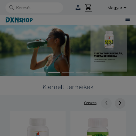
person
shopping_cart
Search
list
Kiemelt termékek
‹
›
Összes
Co