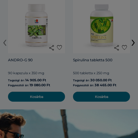
‹
›
share
favorite
share
favorite
ANDRO-G 90
Spirulina tabletta 500
90 kapszula x 350 mg
500 tabletta x 250 mg
14 905.00 Ft
30 050.00 Ft
Tagsági ár:
Tagsági ár:
19 080.00 Ft
38 465.00 Ft
Fogyasztói ár:
Fogyasztói ár:
Kosárba
Kosárba