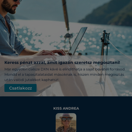
Keress pénzt azzal, amit igazán szeretsz megosztani!
Már egyetlen csésze DXN kávé is elindíthatja a saját bevételi forrásod.
Mondd el a tapasztalataidat másoknak is, hiszen minden megosztás
után valódi jutalékot kaphatsz!
Csatlakozz
KISS ANDREA