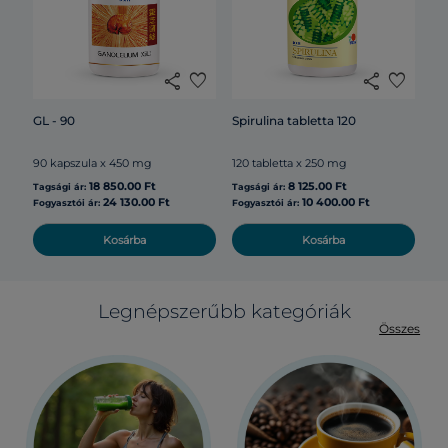
70
share
favorite
share
favorite
Tag
GL - 90
Spirulina tabletta 120
90 kapszula x 450 mg
120 tabletta x 250 mg
Fog
18 850.00 Ft
8 125.00 Ft
Tagsági ár:
Tagsági ár:
24 130.00 Ft
10 400.00 Ft
Fogyasztói ár:
Fogyasztói ár:
Kosárba
Kosárba
Legnépszerűbb kategóriák
Összes